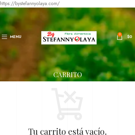
https://bystefannyolaya.com/
0
MENU
$
0
CARRITO
Tu carrito está vacío.