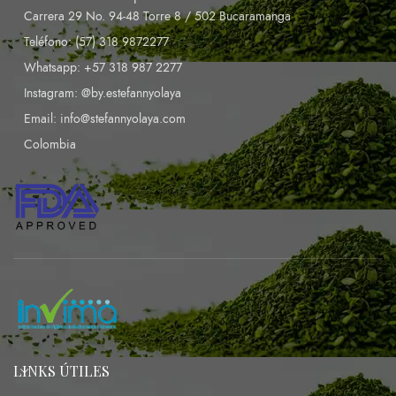
Carrera 29 No. 94-48 Torre 8 / 502 Bucaramanga
Teléfono: (57) 318 9872277
Whatsapp: +57 318 987 2277
Instagram: @by.estefannyolaya
Email: info@stefannyolaya.com
Colombia
LINKS ÚTILES